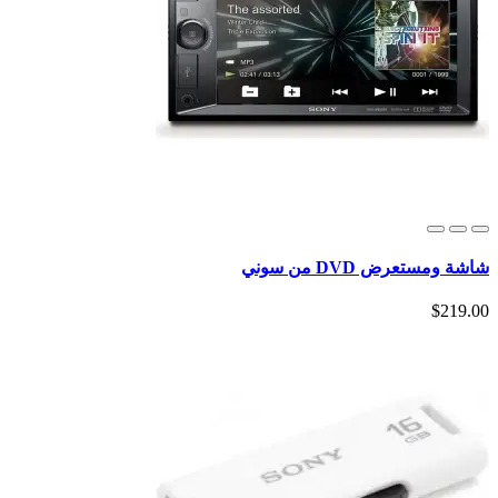
شاشة ومستعرض DVD من سوني
$219.00