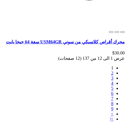
محرك أقراص كلاسيكي من سوني USM64GR سعة 64 جيجا بايت
$30.00
عرض 1 الى 12 من 137 (12 صفحات)
1
2
3
4
5
6
7
8
9
>
>|