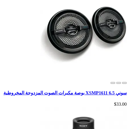
سوني XSMP1611 6.5 بوصة مكبرات الصوت المزدوجة المخروطية
$33.00