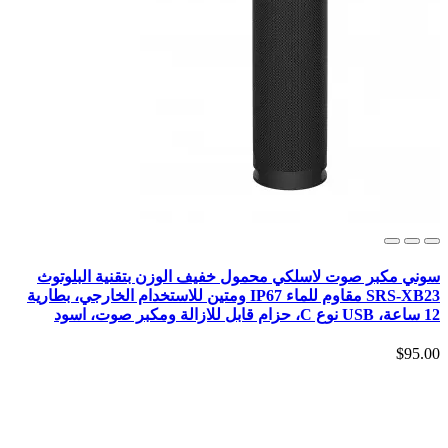
سوني مكبر صوت لاسلكي محمول خفيف الوزن بتقنية البلوتوث
SRS-XB23 مقاوم للماء IP67 ومتين للاستخدام الخارجي، بطارية
12 ساعة، USB نوع C، حزام قابل للازالة ومكبر صوت، اسود
$95.00