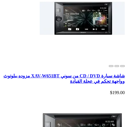
شاشة سيارة CD / DVD من سوني XAV-W651BT مزوده ببلوتوث
وواجهة تحكم في عجلة القيادة
$199.00